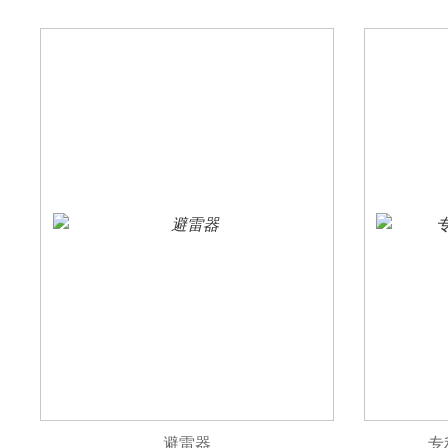
避雷器
专