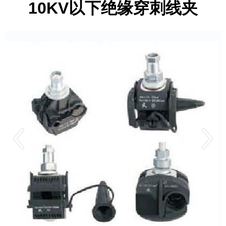
10KV以下绝缘穿刺线夹