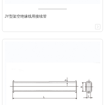
JY型架空绝缘线用接续管