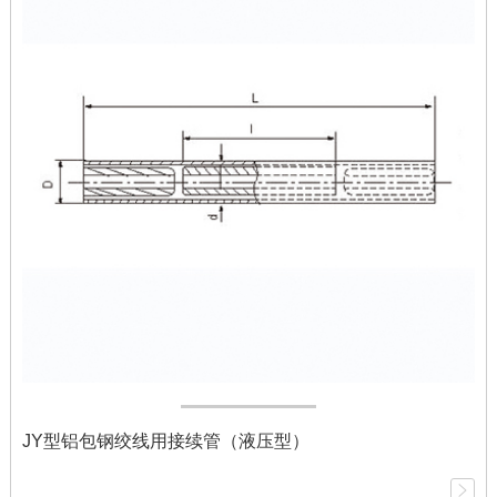
JY型铝包钢绞线用接续管（液压型）