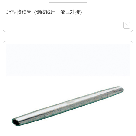
JY型接续管（钢绞线用，液压对接）