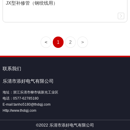
JX型补修管（钢绞线用）
<
1
2
>
联系我们
乐清市添好电气有限公司
地址：浙江乐清市柳市镇新光工业区
电话：0577-62785180
E-mail:tanho5180@thdqjj.com
Http://www.thdqjj.com
©2022 乐清市添好电气有限公司