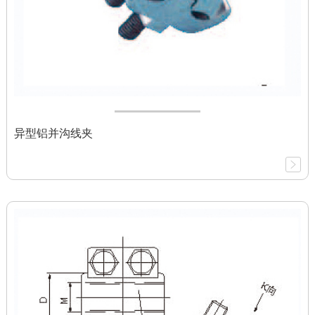
异型铝并沟线夹