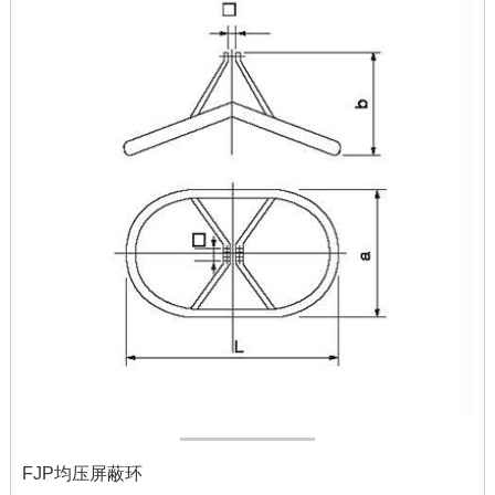
FJP均压屏蔽环