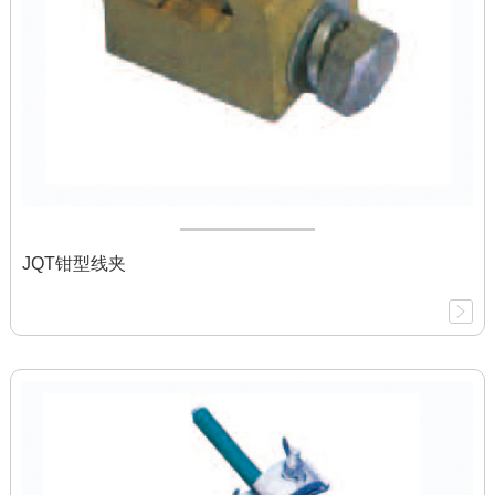
JQT钳型线夹