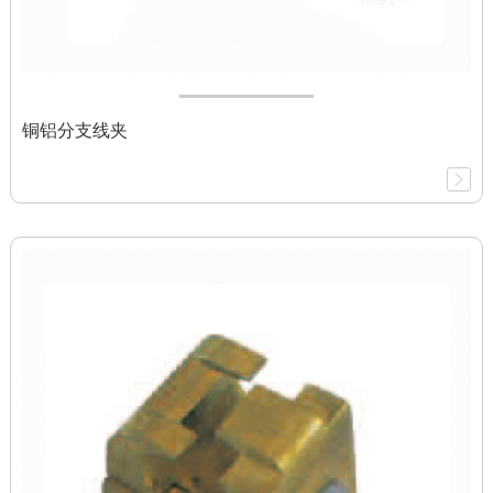
铜铝分支线夹