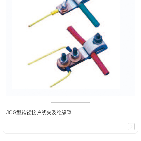
JCG型跨径接户线夹及绝缘罩