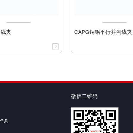
沟线夹
CAPG铜铝平行并沟线夹
微信二维码
金具