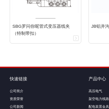
SBG罗问你呢管式变压器线夹
JB铝并
（特制带扣）
快速链接
产品中心
公司简介
高压电气
资质荣誉
架空电力线路
公司新闻
配电装置金具