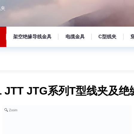
线夹
架空绝缘导线金具
电缆金具
C型线夹
L JTT JTG系列T型线夹及
Zoom