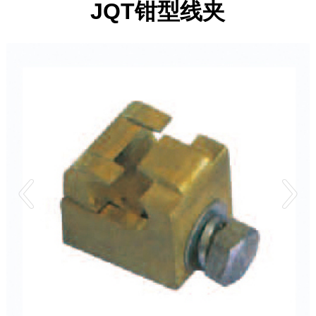
JQT钳型线夹