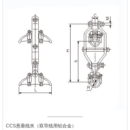
CCS悬垂线夹（双导线用铝合金）