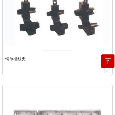
铜单槽线夹