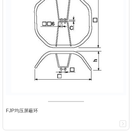
FJP均压屏蔽环