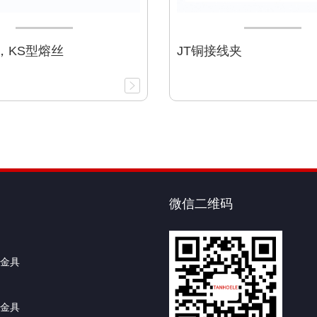
U，KS型熔丝
JT铜接线夹
微信二维码
金具
金具