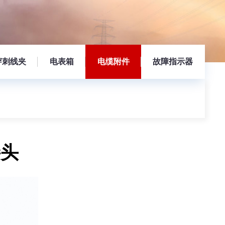
穿刺线夹
电表箱
电缆附件
故障指示器
接头