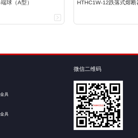
终端球（A型）
HTHC1W-12跌落式熔断
微信二维码
金具
金具