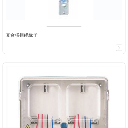
复合横担绝缘子