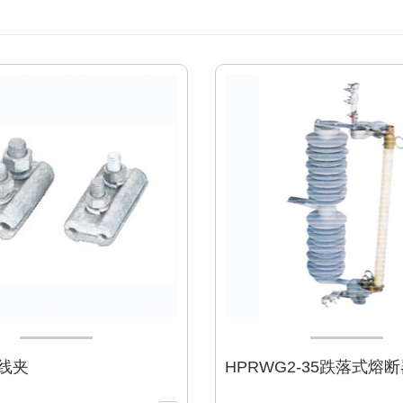
沟线夹
HPRWG2-35跌落式熔