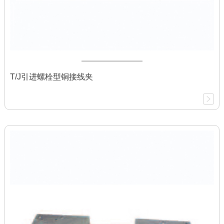
T/J引进螺栓型铜接线夹