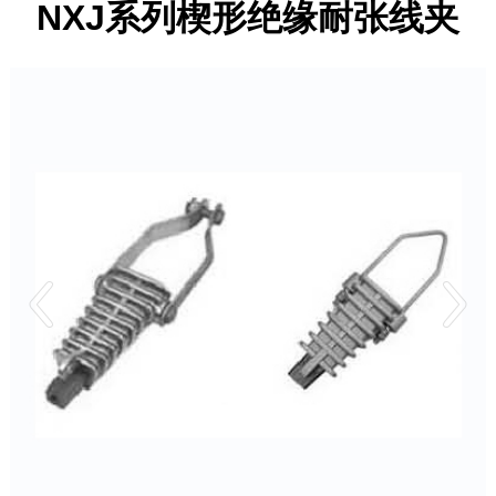
NXJ系列楔形绝缘耐张线夹