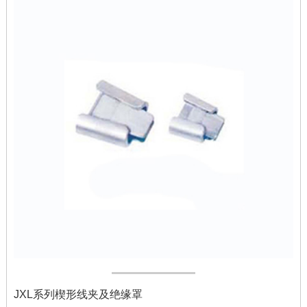
JXL系列楔形线夹及绝缘罩