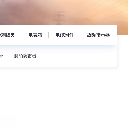
穿刺线夹
电表箱
电缆附件
故障指示器
环
浪涌防雷器