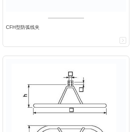
CFH型防弧线夹