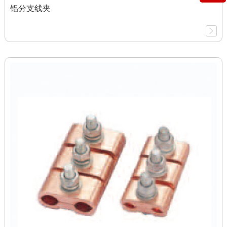
铝分支线夹