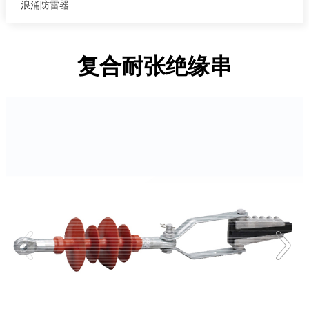
浪涌防雷器
复合耐张绝缘串