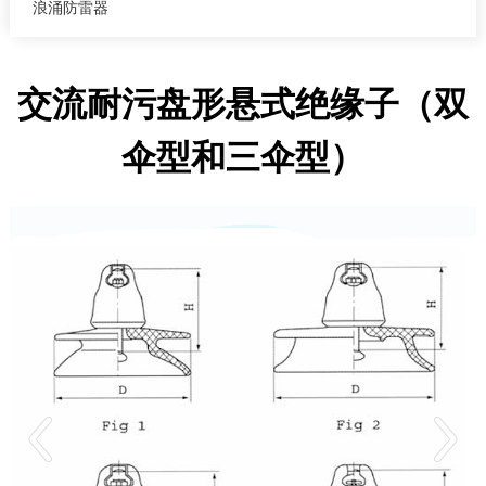
浪涌防雷器
交流耐污盘形悬式绝缘子（双
伞型和三伞型）