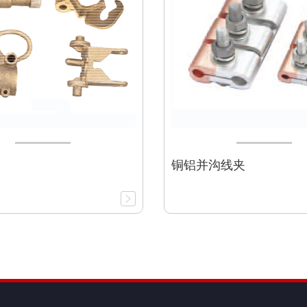
铜铝并沟线夹