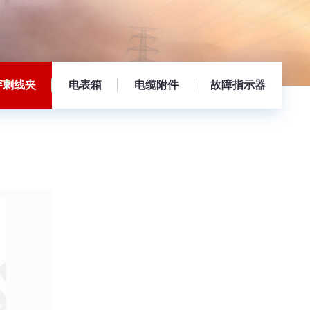
穿刺线夹
电表箱
电缆附件
故障指示器