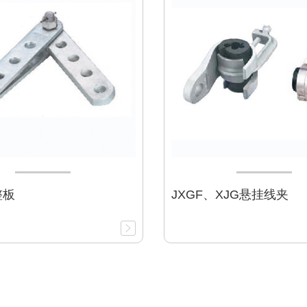
整板
JXGF、XJG悬挂线夹