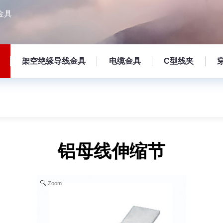
金具
架空绝缘导线金具
电缆金具
C型线夹
铝母线伸缩节
Zoom