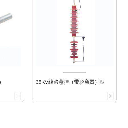
）
35KV线路悬挂（带脱离器）型