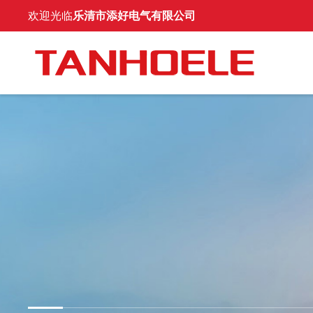
欢迎光临
乐清市添好电气有限公司