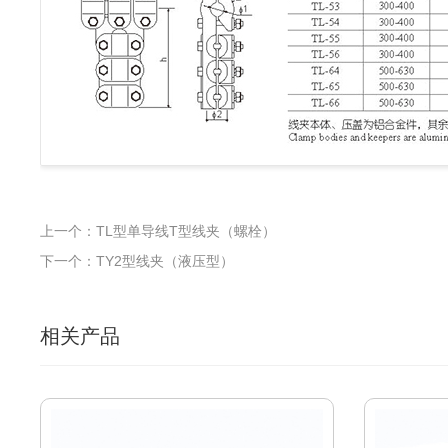
上一个：TL型单导线T型线夹（螺栓）
下一个：TY2型线夹（液压型）
相关产品