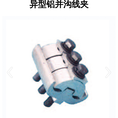
异型铝并沟线夹