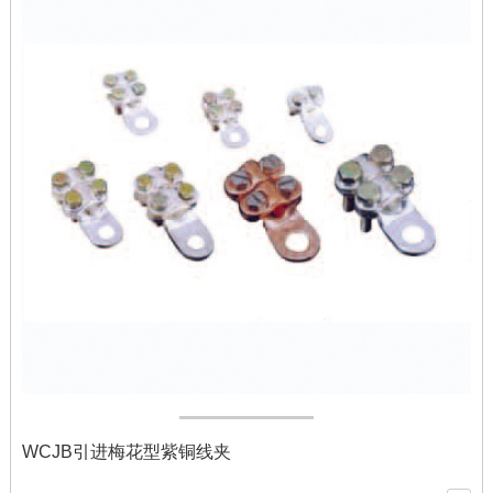
WCJB引进梅花型紫铜线夹