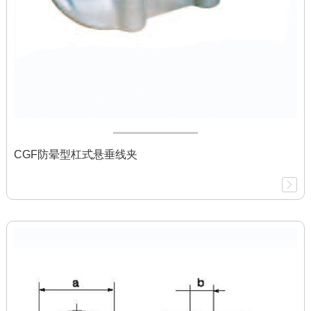
CGF防晕型杠式悬垂线夹