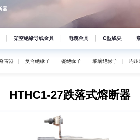
断器
架空绝缘导线金具
电缆金具
C型线夹
避雷器
复合绝缘子
瓷绝缘子
玻璃绝缘子
均压
HTHC1-27跌落式熔断器