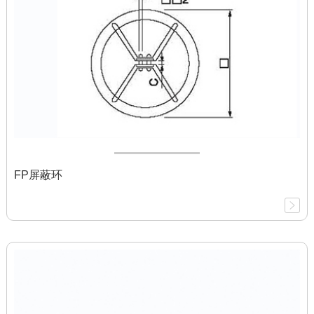
FP屏蔽环