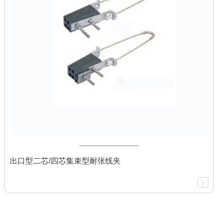
出口型二芯/四芯集束型耐张线夹