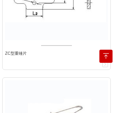
ZC型重锤片