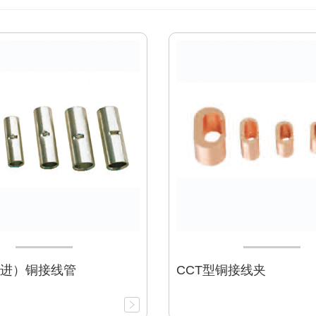
引进）铜接线管
CCT型铜接线夹