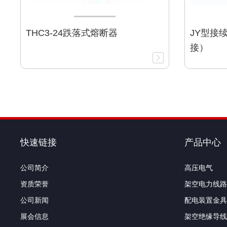
THC3-24跌落式熔断器
JY型接
接）
快速链接
产品中心
公司简介
高压电气
资质荣誉
架空电力线路
公司新闻
配电装置金具
展会信息
架空绝缘导线