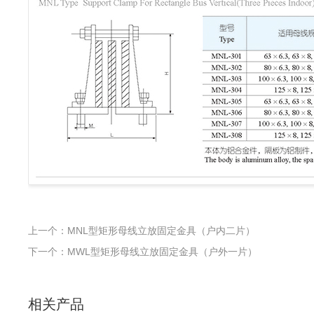
上一个：MNL型矩形母线立放固定金具（户内二片）
下一个：MWL型矩形母线立放固定金具（户外一片）
相关产品