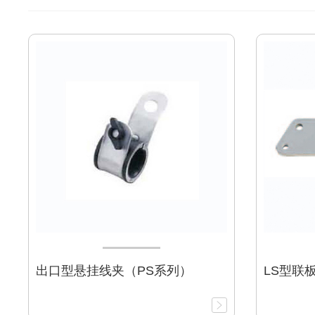
出口型悬挂线夹（PS系列）
LS型联