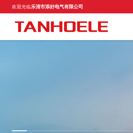
欢迎光临
乐清市添好电气有限公司