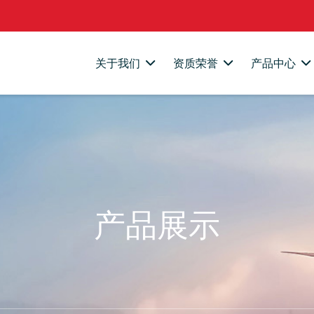
关于我们
资质荣誉
产品中心
产品展示