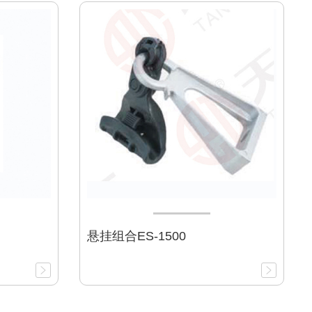
悬挂组合ES-1500