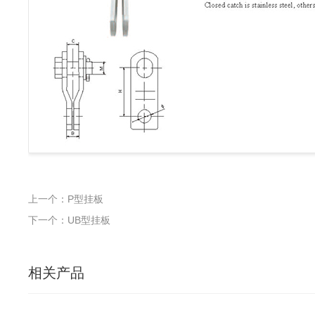
上一个：P型挂板
下一个：UB型挂板
相关产品