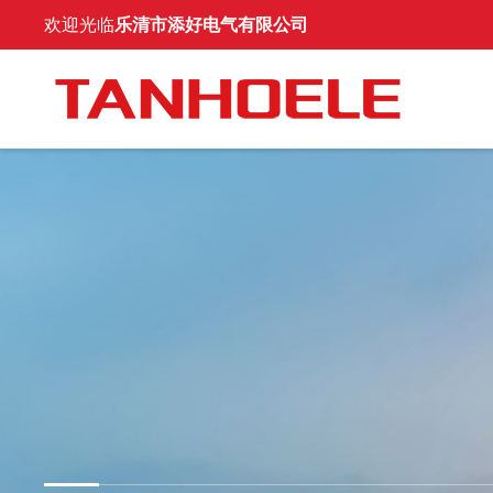
欢迎光临
乐清市添好电气有限公司