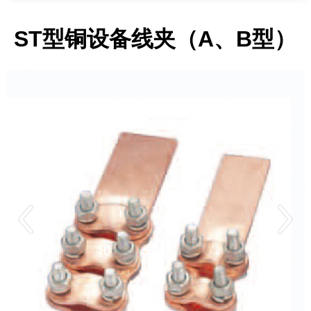
ST型铜设备线夹（A、B型）