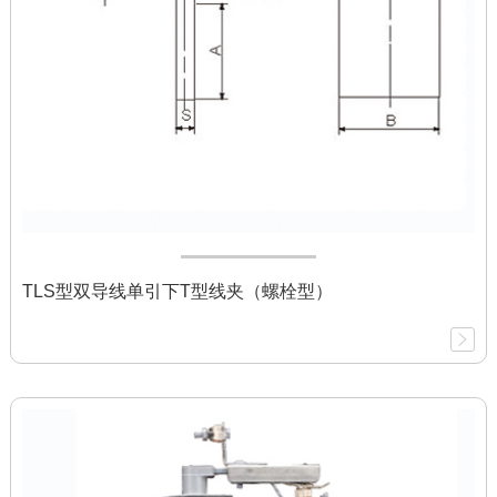
TLS型双导线单引下T型线夹（螺栓型）