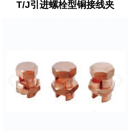
T/J引进螺栓型铜接线夹