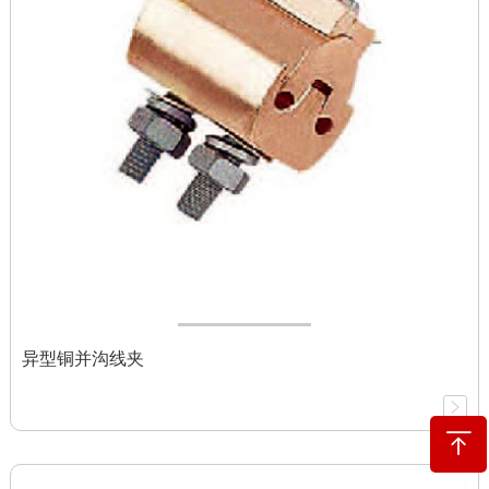
异型铜并沟线夹