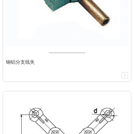
铜铝分支线夹