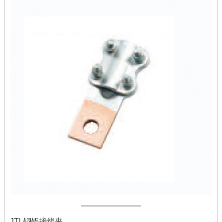
JTL铜铝接线夹