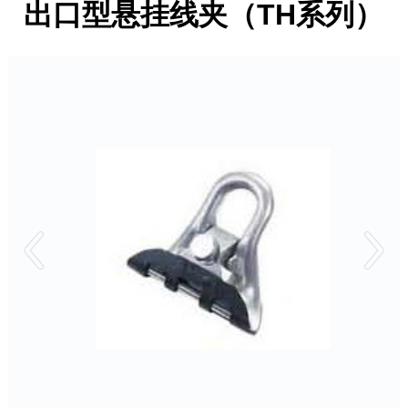
出口型悬挂线夹（TH系列）