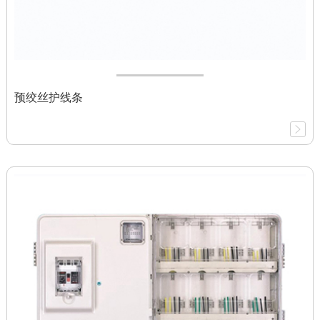
预绞丝护线条