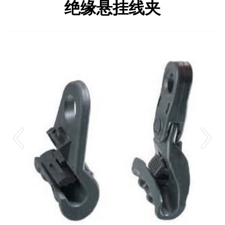
绝缘悬挂线夹