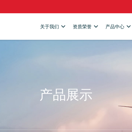
关于我们
资质荣誉
产品中心
产品展示