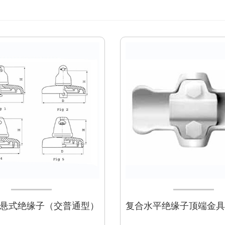
悬式绝缘子（交普通型）
复合水平绝缘子顶端金具