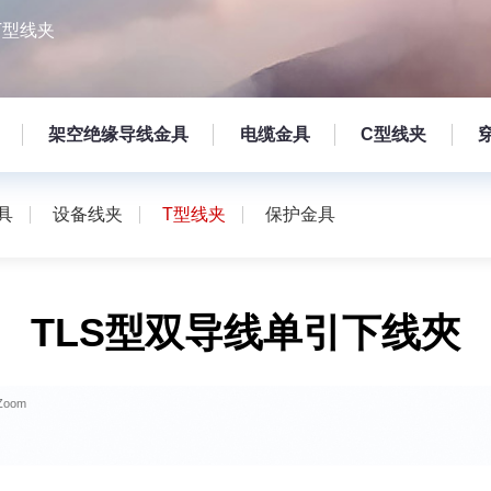
T型线夹
架空绝缘导线金具
电缆金具
C型线夹
具
设备线夹
T型线夹
保护金具
TLS型双导线单引下线夾
Zoom