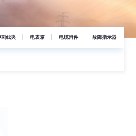
穿刺线夹
电表箱
电缆附件
故障指示器