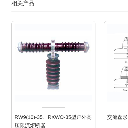
相关产品
RW9(10)-35、RXWO-35型户外高
交流盘形
压限流熔断器