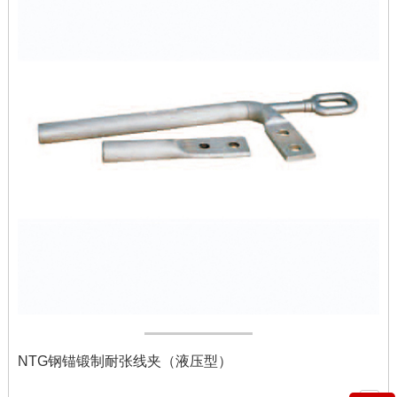
NTG钢锚锻制耐张线夹（液压型）