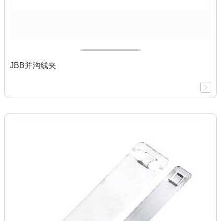
JBB并沟线夹