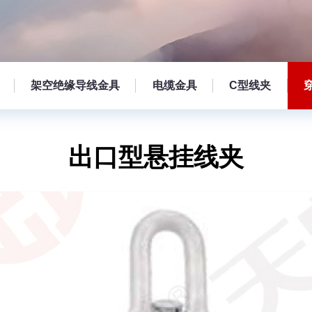
架空绝缘导线金具
电缆金具
C型线夹
出口型悬挂线夹