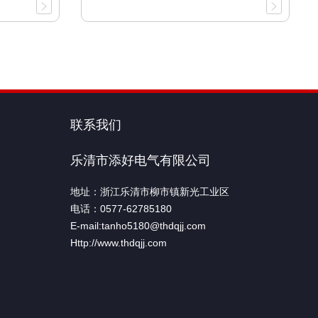
联系我们
乐清市添好电气有限公司
地址：浙江乐清市柳市镇新光工业区
电话：0577-62785180
E-mail:tanho5180@thdqjj.com
Http://www.thdqjj.com