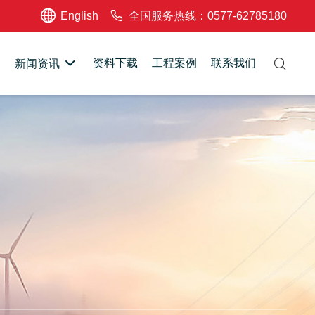
English
全国服务热线：0577-62785180
资料下载
工程案例
联系我们
新闻资讯