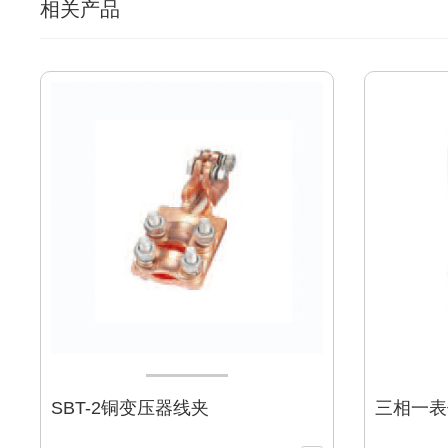
相关产品
SBT-2铜变压器线夹
三相一表