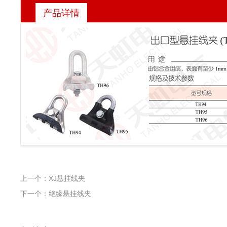
产品详情
上一个：XJ悬挂线夹
下一个：绝缘悬挂线夹