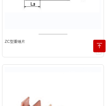
ZC型重锤片