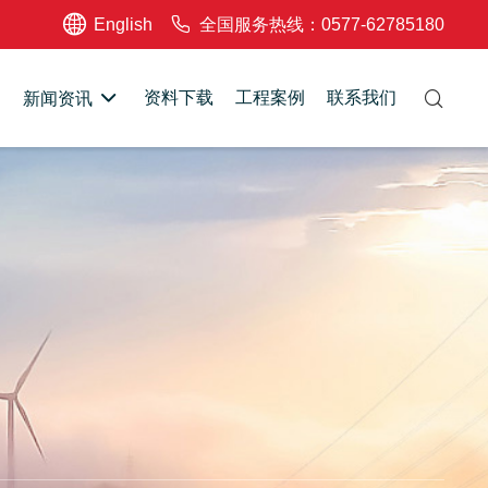
English
全国服务热线：0577-62785180
资料下载
工程案例
联系我们
新闻资讯