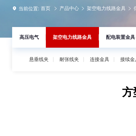
首页
产品中心
架空电力线路金具
当前位置:
高压电气
架空电力线路金具
配电装置金具
悬垂线夹
耐张线夹
连接金具
接续金
方