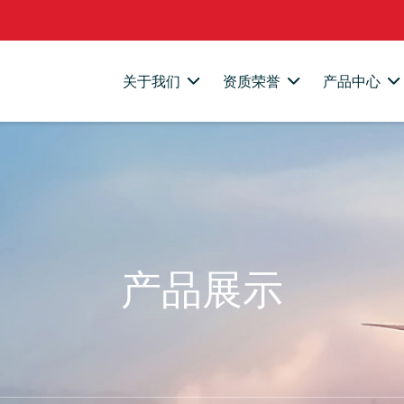
关于我们
资质荣誉
产品中心
产品展示