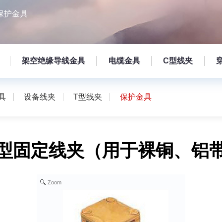
保护金具
架空绝缘导线金具
电缆金具
C型线夹
具
设备线夹
T型线夹
保护金具
型固定线夹（用于裸铜、铝
Zoom