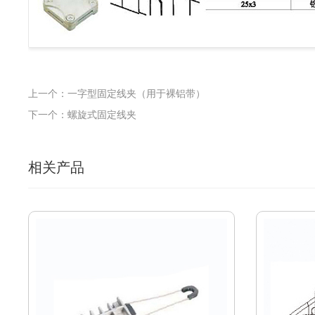
上一个：一字型固定线夹（用于裸铝带）
下一个：螺旋式固定线夹
相关产品