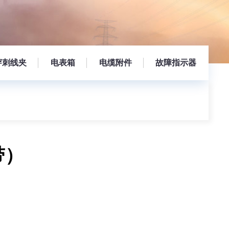
穿刺线夹
电表箱
电缆附件
故障指示器
带）