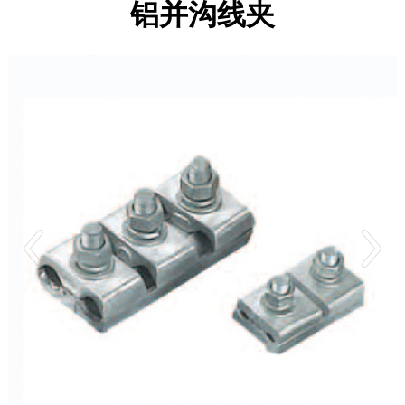
铝并沟线夹