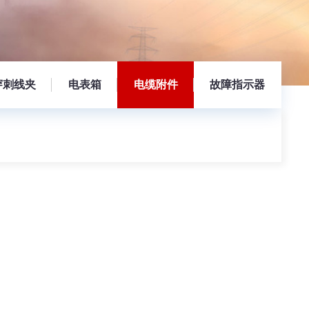
穿刺线夹
电表箱
电缆附件
故障指示器