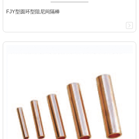
FJY型圆环型阻尼间隔棒