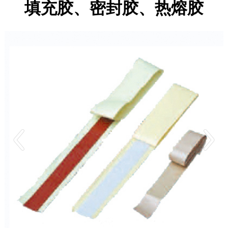
填充胶、密封胶、热熔胶