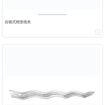
自锁式楔形线夹